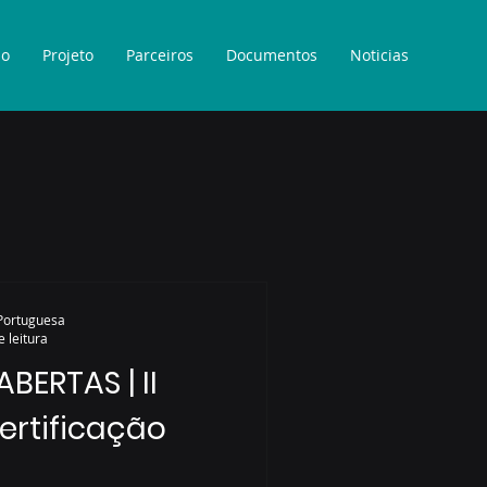
io
Projeto
Parceiros
Documentos
Noticias
 Portuguesa
e leitura
BERTAS | II
ertificação