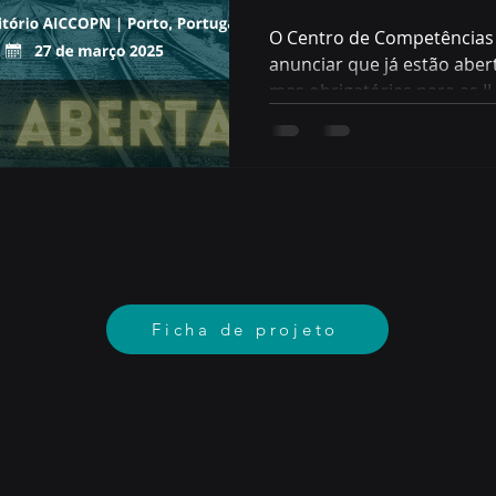
O Centro de Competências 
anunciar que já estão abert
mas obrigatórias para as II.
Ficha de projeto