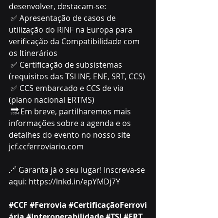
desenvolver, destacam-se:
 ✅ Apresentação de casos de 
utilização do RINF na Europa para 
verificação da Compatibilidade com 
os Itinerários
 ✅ Certificação de subsistemas 
(requisitos das TSI INF, ENE, SRT, CCS)
 ✅ CCS embarcado e CCS de via 
(plano nacional ERTMS)
 🔜 Em breve, partilharemos mais 
informações sobre a agenda e os 
detalhes do evento no nosso site 
jcf.ccferroviario.com
🔗 Garanta já o seu lugar! Inscreva-se 
aqui: 
https://lnkd.in/epYMDj7Y
#CCF
#Ferrovia
#CertificaçãoFerrovi
ária
#Interoperabilidade
#TSI
#ERT